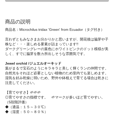
商品の説明
商品名：Microchilus tridax 'Green' from Ecuador（タグ付き）
言わずともみなさまお分かりかと思いますが、開花後は脇芽や子
株など・・・楽しめる要素が詰まっています!!
ダークグリーングレーの葉色にホワイトピンクのドット模様が美
しく、すでに脇芽を数カ所出しそうな雰囲気です。
Jewel orchid /ジュエルオーキッド
葉がまるで宝石のようにキラキラと美しく輝くランの仲間です。
自然光をそれほど必要としない植物のため室内でも楽しめます。
湿気を好み乾燥に弱いため、野外や鉢植えで育てる場合は乾きに
注意してください。
【育てやすさ】🌱🌱🌱
◎育てやすさの指標です。 🌱マークが多いほど育てやすい。
（5段階評価）
◆（適温：１５～３０℃）
◆（湿度：５０～８０％）